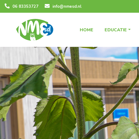
06 83353727
info@nmesd.nl
HOME
EDUCATIE