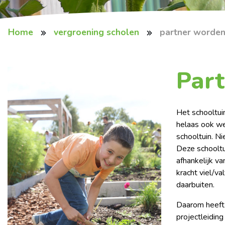
Home
vergroening scholen
partner worde
Par
Het schooltui
helaas ook we
schooltuin. N
Deze schooltu
afhankelijk v
kracht viel/va
daarbuiten.
Daarom heeft 
projectleidin