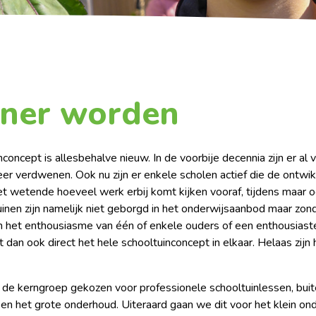
n
tner worden
nconcept is allesbehalve nieuw. In de voorbije decennia zijn er 
er verdwenen. Ook nu zijn er enkele scholen actief die de ontw
iet wetende hoeveel werk erbij komt kijken vooraf, tijdens maar
inen zijn namelijk niet geborgd in het onderwijsaanbod maar zonde
an het enthousiasme van één of enkele ouders of een enthousiaste 
lt dan ook direct het hele schooltuinconcept in elkaar. Helaas z
de kerngroep gekozen voor professionele schooltuinlessen, buiten
g en het grote onderhoud. Uiteraard gaan we dit voor het klein on