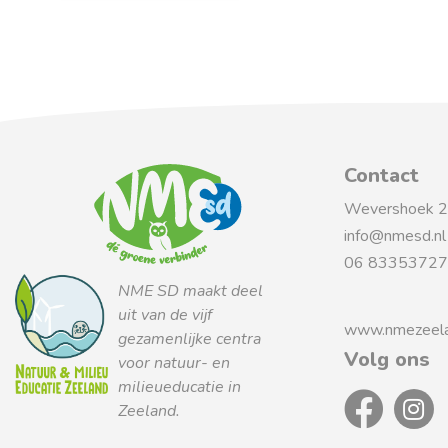
Contact
Wevershoek 2 
info@nmesd.n
06 83353727
NME SD maakt deel
uit van de vijf
www.nmezeela
gezamenlijke centra
Volg ons
voor natuur- en
milieueducatie in
Zeeland.