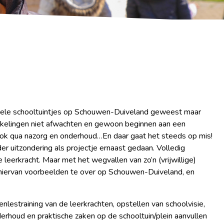
al vele schooltuintjes op Schouwen-Duiveland geweest maar
ikkelingen niet afwachten en gewoon beginnen aan een
 ook qua nazorg en onderhoud…En daar gaat het steeds op mis!
r uitzondering als projectje ernaast gedaan. Volledig
leerkracht. Maar met het wegvallen van zo’n (vrijwillige)
ijn hiervan voorbeelden te over op Schouwen-Duiveland, en
lestraining van de leerkrachten, opstellen van schoolvisie,
derhoud en praktische zaken op de schooltuin/plein aanvullen